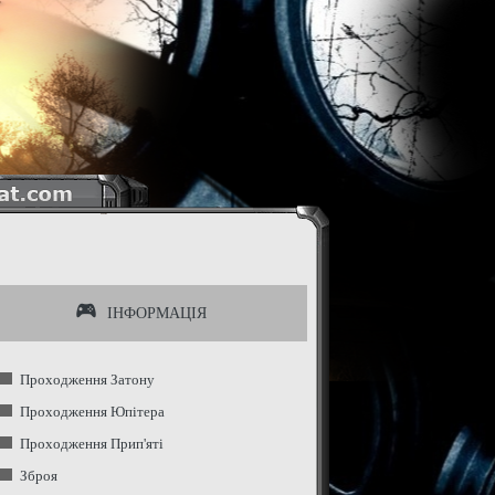
IНФОРМАЦIЯ
Проходження Затону
Проходження Юпітера
Проходження Прип'яті
Зброя