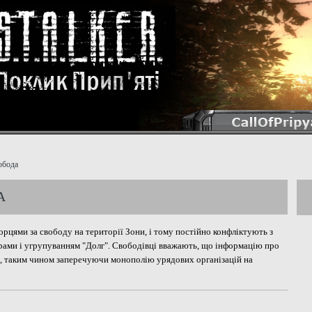
обода
А
орцями за свободу на території Зони, і тому постійно конфліктують з
рами і угрупуванням "Долг". Свободівці вважають, що інформацію про
а, таким чином заперечуючи монополію урядових організацій на