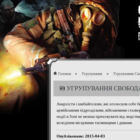
»
»
Головна
Угрупування
Угрупування Св
УГРУПУВАННЯ СВОБОД
Анархісти і шибайголови, які оголосили себе б
армійськими підрозділами, військовими сталке
події в Зоні не можна приховувати від людств
володіння місцевими таємницями і дивами.
Опублiковано: 2015-04-03