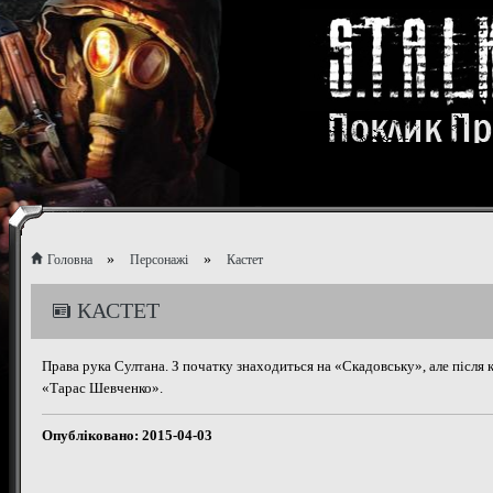
»
»
Головна
Персонажі
Кастет
КАСТЕТ
Права рука Султана. З початку знаходиться на «Скадовську», але після 
«Тарас Шевченко».
Опублiковано: 2015-04-03